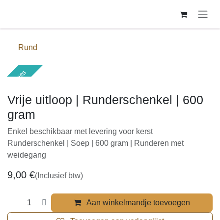
Overslaan naar inhoud
Rund
Diepvries
Vrije uitloop | Runderschenkel | 600
gram
Enkel beschikbaar met levering voor kerst
Runderschenkel | Soep | 600 gram | Runderen met
weidegang
9,00
€
(Inclusief btw)
Aan winkelmandje toevoegen